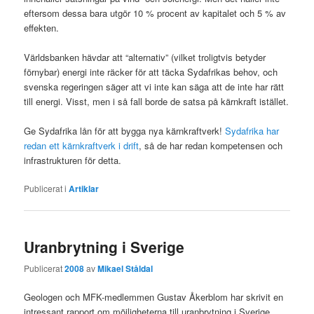
eftersom dessa bara utgör 10 % procent av kapitalet och 5 % av
effekten.
Världsbanken hävdar att “alternativ” (vilket troligtvis betyder
förnybar) energi inte räcker för att täcka Sydafrikas behov, och
svenska regeringen säger att vi inte kan säga att de inte har rätt
till energi. Visst, men i så fall borde de satsa på kärnkraft istället.
Ge Sydafrika lån för att bygga nya kärnkraftverk!
Sydafrika har
redan ett kärnkraftverk i drift
, så de har redan kompetensen och
infrastrukturen för detta.
Publicerat i
Artiklar
Uranbrytning i Sverige
Publicerat
2008
av
Mikael Ståldal
Geologen och MFK-medlemmen Gustav Åkerblom har skrivit en
intressant rapport om möjligheterna till uranbrytning i Sverige.