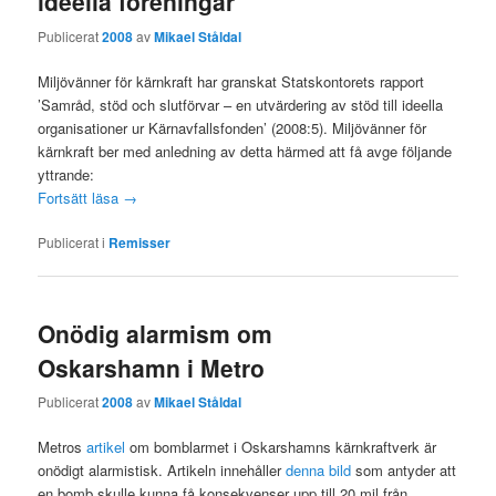
ideella föreningar
Publicerat
2008
av
Mikael Ståldal
Miljövänner för kärnkraft har granskat Statskontorets rapport
’Samråd, stöd och slutförvar – en utvärdering av stöd till ideella
organisationer ur Kärnavfallsfonden’ (2008:5). Miljövänner för
kärnkraft ber med anledning av detta härmed att få avge följande
yttrande:
Fortsätt läsa
→
Publicerat i
Remisser
Onödig alarmism om
Oskarshamn i Metro
Publicerat
2008
av
Mikael Ståldal
Metros
artikel
om bomblarmet i Oskarshamns kärnkraftverk är
onödigt alarmistisk. Artikeln innehåller
denna bild
som antyder att
en bomb skulle kunna få konsekvenser upp till 20 mil från