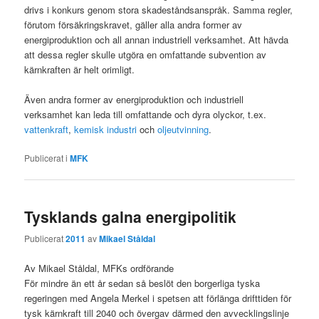
drivs i konkurs genom stora skadeståndsanspråk. Samma regler,
förutom försäkringskravet, gäller alla andra former av
energiproduktion och all annan industriell verksamhet. Att hävda
att dessa regler skulle utgöra en omfattande subvention av
kärnkraften är helt orimligt.
Även andra former av energiproduktion och industriell
verksamhet kan leda till omfattande och dyra olyckor, t.ex.
vattenkraft
,
kemisk industri
och
oljeutvinning
.
Publicerat i
MFK
Tysklands galna energipolitik
Publicerat
2011
av
Mikael Ståldal
Av Mikael Ståldal, MFKs ordförande
För mindre än ett år sedan så beslöt den borgerliga tyska
regeringen med Angela Merkel i spetsen att förlänga drifttiden för
tysk kärnkraft till 2040 och övergav därmed den avvecklingslinje