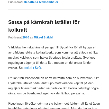
Publicerat i
Debattens tveksamheter
Satsa på kärnkraft istället för
kolkraft
Publicerat
2010
av
Mikael Ståldal
Världsbanken ska låna ut pengar till Sydafrika för att bygga ett
av världens största kolkraftverk, som kommer att släppa ut lika
mycket koldioxid som halva Sveriges totala utsläpp. Sveriges
regeringen säger ja till detta lån, medan en del andra länder
tvekar. Se
artikel i SvD
.
Ett lån från Världsbanken är att betrakta som en subvention. Om
Sydafrika istället hade lånat upp motsvarande kapital på den
reguljära finansmarknaden så hade de fått betala betydligt högre
ränta, om de överhuvudtaget lyckats få ihop pengarna.
Regeringen försöker gömma sig bakom det faktum att lånet även
innehåller satsningar på vind- och solenergi. Men det håller inte