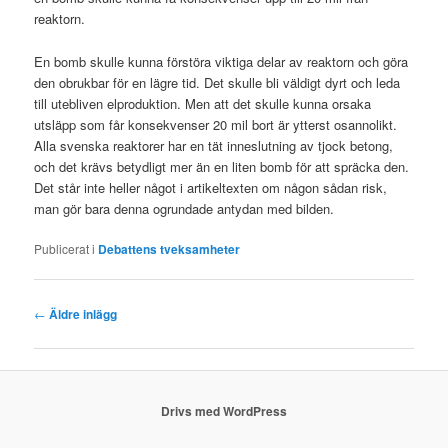
reaktorn.
En bomb skulle kunna förstöra viktiga delar av reaktorn och göra
den obrukbar för en lägre tid. Det skulle bli väldigt dyrt och leda
till utebliven elproduktion. Men att det skulle kunna orsaka
utsläpp som får konsekvenser 20 mil bort är ytterst osannolikt.
Alla svenska reaktorer har en tät inneslutning av tjock betong,
och det krävs betydligt mer än en liten bomb för att spräcka den.
Det står inte heller något i artikeltexten om någon sådan risk,
man gör bara denna ogrundade antydan med bilden.
Publicerat i
Debattens tveksamheter
Inläggsnavigering
←
Äldre inlägg
Drivs med WordPress