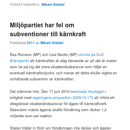
Mikael Ståldal
FÖRFATTARARKIV:
Miljöpartiet har fel om
subventioner till kärnkraft
Publicerat
2011
av
Mikael Ståldal
Åsa Romson (MP) och Lise Nordin (MP)
skriver på SvD
Brännpunkt
att
kärnkraften är idag beroende av att det är staten
som tar på sig det stora skadeståndsansvar som följer en
eventuell kärnkraftsolycka
, och menar att detta skulle utgöra en
omfattande subvention av kärnkraften.
Det stämmer inte. Den 17 juni 2010
beslutade riksdagen
i
enlighet med
regeringens proposition 2009/10:173
att införa ett
obegränsat skadeståndsansvar för ägare till kärnkraftverk.
Dessutom måste ägarna skaffa försäkring som täcker 1,2
miljarder euro per reaktor.
Staten träder in först om försäkringen inte räcker
och
ägaren