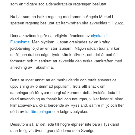
som en tidigare socialdemokratiska regeringen beslutat.
Nu har samma tyska regering med samma Angela Merkel i
spetsen regering beslutat att kärnkraften ska avvecklas tilll 2022.
Denna kovändning är naturligtvis föranledd av
olyckan i
Fukushima
. Men olyckan i Japan orsakades av en kraftig
jordbävning följd av en stor tsunami. Någon sådan tsunami kan
omöjligen drabba något tyskt kärnkraftverk, och det är oerhört
förhastat och missriktat att avveckla den tyska kärnkraften med
anledning av Fukushima.
Detta är inget annat än en motbjudande och totalt ansvarslös
uppvisning av ohämmad populism. Trots allt snack om
satsningar på förnybar energi så kommer detta tveklöst leda till
ökad användning av fossilt kol och naturgas, vilket leder till ökad
klimatpåverkan, ökat beroende av Ryssland, sämre miljö och fler
döda av
luftföroreningar
och kolgruveolyckor.
Dessutom så lär det leda till högre elpriser inte bara i Tyskland
utan troligtvis även i grannländerna som Sverige.