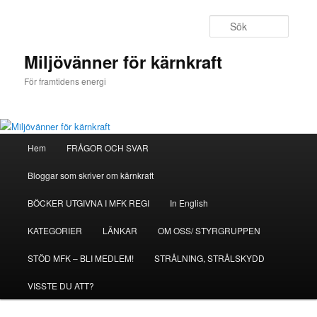
Hoppa
Hoppa
till
till
Sök
primärt
sekundärt
innehåll
innehåll
Miljövänner för kärnkraft
För framtidens energi
Huvudmeny
Hem
FRÅGOR OCH SVAR
Bloggar som skriver om kärnkraft
BÖCKER UTGIVNA I MFK REGI
In English
KATEGORIER
LÄNKAR
OM OSS/ STYRGRUPPEN
STÖD MFK – BLI MEDLEM!
STRÅLNING, STRÅLSKYDD
VISSTE DU ATT?