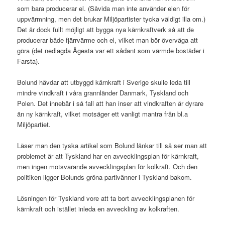
som bara producerar el. (Såvida man inte använder elen för
uppvärmning, men det brukar Miljöpartister tycka väldigt illa om.)
Det är dock fullt möjligt att bygga nya kärnkraftverk så att de
producerar både fjärrvärme och el, vilket man bör överväga att
göra (det nedlagda Ågesta var ett sådant som värmde bostäder i
Farsta).
Bolund hävdar att utbyggd kärnkraft i Sverige skulle leda till
mindre vindkraft i våra grannländer Danmark, Tyskland och
Polen. Det innebär i så fall att han inser att vindkraften är dyrare
än ny kärnkraft, vilket motsäger ett vanligt mantra från bl.a
Miljöpartiet.
Läser man den tyska artikel som Bolund länkar till så ser man att
problemet är att Tyskland har en avvecklingsplan för kärnkraft,
men ingen motsvarande avvecklingsplan för kolkraft. Och den
politiken ligger Bolunds gröna partivänner i Tyskland bakom.
Lösningen för Tyskland vore att ta bort avvecklingsplanen för
kärnkraft och istället inleda en avveckling av kolkraften.