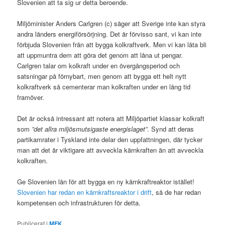
Slovenien att ta sig ur detta beroende.
Miljöminister Anders Carlgren (c) säger att Sverige inte kan styra
andra länders energiförsörjning. Det är förvisso sant, vi kan inte
förbjuda Slovenien från att bygga kolkraftverk. Men vi kan låta bli
att uppmuntra dem att göra det genom att låna ut pengar.
Carlgren talar om kolkraft under en övergångsperiod och
satsningar på förnybart, men genom att bygga ett helt nytt
kolkraftverk så cementerar man kolkraften under en lång tid
framöver.
Det är också intressant att notera att Miljöpartiet klassar kolkraft
som
”det allra miljösmutsigaste energislaget”
. Synd att deras
partikamrater i Tyskland inte delar den uppfattningen, där tycker
man att det är viktigare att avveckla kärnkraften än att avveckla
kolkraften.
Ge Slovenien lån för att bygga en ny kärnkraftreaktor istället!
Slovenien har redan en kärnkraftsreaktor i drift
, så de har redan
kompetensen och infrastrukturen för detta.
Publicerat i
MFK