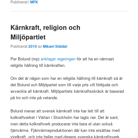
Publicerat i
MFK
Kärnkraft, religion och
Miljöpartiet
Publicerat
2010
av
Mikael Ståldal
Per Bolund (mp)
anklagar regeringen
för att ha en närmast
religiös hållning till kärnkraften.
Om det är någon som har en religiös hållning till kärnkraft så är
det Bolund och Miljöpartet som till varje pris vill förbjuda och
avveckla all kärnkraft. Miljöpartiets kärnkraftsskräck är baserad
på tro och inte på vetande.
Bolund menar att svensk kärnkraft inte har lett till att
kolkraftverket i Värtan i Stockholm har lagts ner. Det är sant,
men detta kolkraftverk producerar inte bara el utan också
fjärrvärme. Fjärrvärmeproduktionen där kan inte ersättas med
vindkraft, och inte heller med dagens svenska kärnkraftsverk