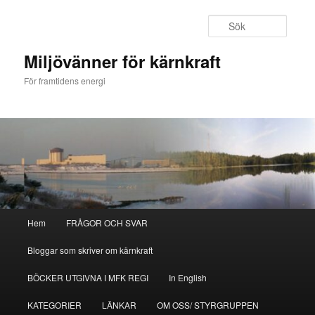
Hoppa
till
Sök
primärt
innehåll
Miljövänner för kärnkraft
För framtidens energi
Huvudmeny
Hem
FRÅGOR OCH SVAR
Bloggar som skriver om kärnkraft
BÖCKER UTGIVNA I MFK REGI
In English
KATEGORIER
LÄNKAR
OM OSS/ STYRGRUPPEN