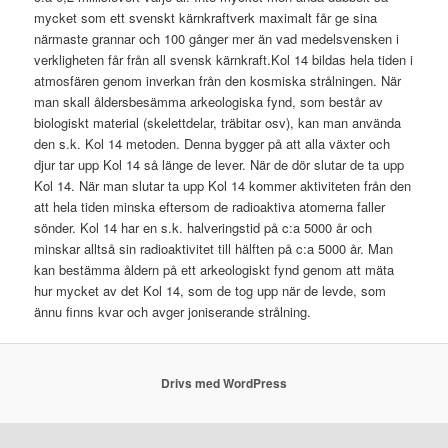
mycket som ett svenskt kärnkraftverk maximalt får ge sina
närmaste grannar och 100 gånger mer än vad medelsvensken i
verkligheten får från all svensk kärnkraft.Kol 14 bildas hela tiden i
atmosfären genom inverkan från den kosmiska strålningen. När
man skall åldersbesämma arkeologiska fynd, som består av
biologiskt material (skelettdelar, träbitar osv), kan man använda
den s.k. Kol 14 metoden. Denna bygger på att alla växter och
djur tar upp Kol 14 så länge de lever. När de dör slutar de ta upp
Kol 14. När man slutar ta upp Kol 14 kommer aktiviteten från den
att hela tiden minska eftersom de radioaktiva atomerna faller
sönder. Kol 14 har en s.k. halveringstid på c:a 5000 år och
minskar alltså sin radioaktivitet till hälften på c:a 5000 år. Man
kan bestämma åldern på ett arkeologiskt fynd genom att mäta
hur mycket av det Kol 14, som de tog upp när de levde, som
ännu finns kvar och avger joniserande strålning.
Drivs med WordPress