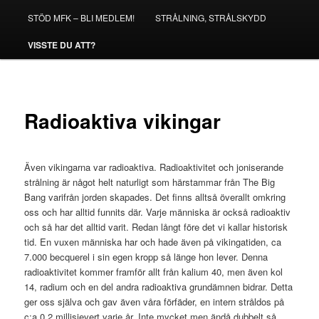
STÖD MFK – BLI MEDLEM!
STRÅLNING, STRÅLSKYDD
VISSTE DU ATT?
Radioaktiva vikingar
Även vikingarna var radioaktiva. Radioaktivitet och joniserande
strålning är något helt naturligt som härstammar från The Big
Bang varifrån jorden skapades. Det finns alltså överallt omkring
oss och har alltid funnits där. Varje människa är också radioaktiv
och så har det alltid varit. Redan långt före det vi kallar historisk
tid. En vuxen människa har och hade även på vikingatiden, ca
7.000 becquerel i sin egen kropp så länge hon lever. Denna
radioaktivitet kommer framför allt från kalium 40, men även kol
14, radium och en del andra radioaktiva grundämnen bidrar. Detta
ger oss själva och gav även våra förfäder, en intern stråldos på
c:a 0,2 millisievert varje år. Inte mycket men ändå dubbelt så