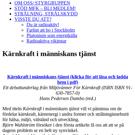
OM OSS/ STYRGRUPPEN
STÖD MFK – BLI MEDLEM!
STRÅLNING, STRÅLSKYDD
VISSTE DU ATT?
Du är radioaktiv!
Farligt att bo i Stockholm
Plutonium som energikälla
Radioaktiva vikingar
Kärnkraft i människans tjänst
Kärnkraft i människans tjänst (klicka för att läsa och ladda
hem i pdf)
Ett debattunderlag från Miljövänner För Kärnkraft (ISBN ISBN 91-
630-7857-0)
Hans Pedersen Dambo (red.)
Med titeln
Kärnkraft i människans tjänst
vill vi påminna om de
fördelar kärnkraft, kärnenergi i andra former och strålninginneburit
för hälsa, miljö, välstånd och utveckling.
Björn Wahlström
försöker i den första artikeln få oss att att se på
dagens problem ur en helt ny synvinkel.