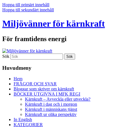
Hoppa till primärt innehåll
Hoppa till sekundärt innehåll
Miljövänner för kärnkraft
För framtidens energi
Sök
Huvudmeny
Hem
FRÅGOR OCH SVAR
Bloggar som skriver om kärnkraft
BÖCKER UTGIVNA I MFK REGI
Kärnkraft – Avveckla eller utveckla?
Kärnkraft i dag och i morgon
Kärnkraft i människans tjänst
Kärnkraft ur olika perspektiv
In English
KATEGORIER