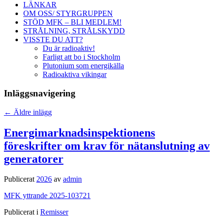
LÄNKAR
OM OSS/ STYRGRUPPEN
STÖD MFK – BLI MEDLEM!
STRÅLNING, STRÅLSKYDD
VISSTE DU ATT?
Du är radioaktiv!
Farligt att bo i Stockholm
Plutonium som energikälla
Radioaktiva vikingar
Inläggsnavigering
←
Äldre inlägg
Energimarknadsinspektionens
föreskrifter om krav för nätanslutning av
generatorer
Publicerat
2026
av
admin
MFK yttrande 2025-103721
Publicerat i
Remisser