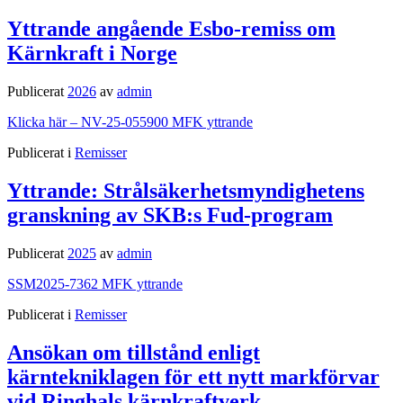
Yttrande angående Esbo-remiss om
Kärnkraft i Norge
Publicerat
2026
av
admin
Klicka här – NV-25-055900 MFK yttrande
Publicerat i
Remisser
Yttrande: Strålsäkerhetsmyndighetens
granskning av SKB:s Fud-program
Publicerat
2025
av
admin
SSM2025-7362 MFK yttrande
Publicerat i
Remisser
Ansökan om tillstånd enligt
kärntekniklagen för ett nytt markförvar
vid Ringhals kärnkraftverk