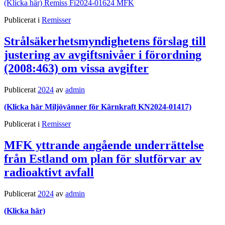
(Klicka här) Remiss Fi2024-01624 MFK
Publicerat i
Remisser
Strålsäkerhetsmyndighetens förslag till
justering av avgiftsnivåer i förordning
(2008:463) om vissa avgifter
Publicerat
2024
av
admin
(Klicka här Miljövänner för Kärnkraft KN2024-01417)
Publicerat i
Remisser
MFK yttrande angående underrättelse
från Estland om plan för slutförvar av
radioaktivt avfall
Publicerat
2024
av
admin
(Klicka här)