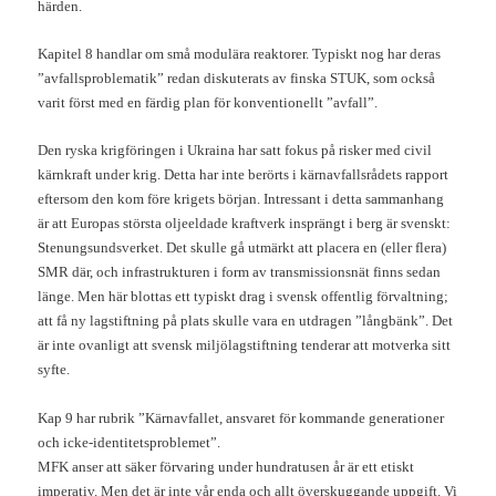
härden.
Kapitel 8 handlar om små modulära reaktorer. Typiskt nog har deras
”avfallsproblematik” redan diskuterats av finska STUK, som också
varit först med en färdig plan för konventionellt ”avfall”.
Den ryska krigföringen i Ukraina har satt fokus på risker med civil
kärnkraft under krig. Detta har inte berörts i kärnavfallsrådets rapport
eftersom den kom före krigets början. Intressant i detta sammanhang
är att Europas största oljeeldade kraftverk insprängt i berg är svenskt:
Stenungsundsverket. Det skulle gå utmärkt att placera en (eller flera)
SMR där, och infrastrukturen i form av transmissionsnät finns sedan
länge. Men här blottas ett typiskt drag i svensk offentlig förvaltning;
att få ny lagstiftning på plats skulle vara en utdragen ”långbänk”. Det
är inte ovanligt att svensk miljölagstiftning tenderar att motverka sitt
syfte.
Kap 9 har rubrik ”Kärnavfallet, ansvaret för kommande generationer
och icke-identitetsproblemet”.
MFK anser att säker förvaring under hundratusen år är ett etiskt
imperativ. Men det är inte vår enda och allt överskuggande uppgift. Vi