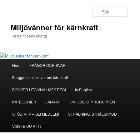
Hoppa
till
Sök
primärt
innehåll
Miljövänner för kärnkraft
För framtidens energi
Huvudmeny
Hem
FRÅGOR OCH SVAR
Bloggar som skriver om kärnkraft
BÖCKER UTGIVNA I MFK REGI
In English
KATEGORIER
LÄNKAR
OM OSS/ STYRGRUPPEN
STÖD MFK – BLI MEDLEM!
STRÅLNING, STRÅLSKYDD
VISSTE DU ATT?