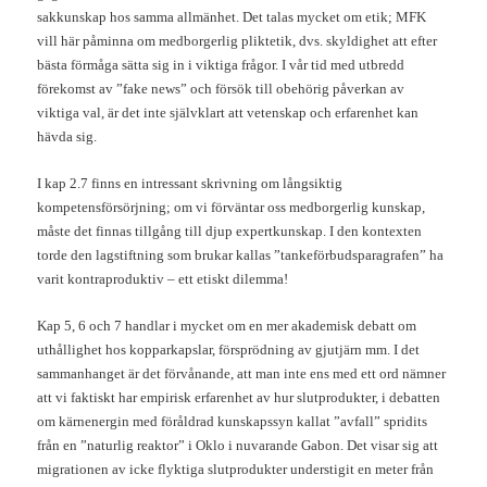
sakkunskap hos samma allmänhet. Det talas mycket om etik; MFK
vill här påminna om medborgerlig pliktetik, dvs. skyldighet att efter
bästa förmåga sätta sig in i viktiga frågor. I vår tid med utbredd
förekomst av ”fake news” och försök till obehörig påverkan av
viktiga val, är det inte självklart att vetenskap och erfarenhet kan
hävda sig.
I kap 2.7 finns en intressant skrivning om långsiktig
kompetensförsörjning; om vi förväntar oss medborgerlig kunskap,
måste det finnas tillgång till djup expertkunskap. I den kontexten
torde den lagstiftning som brukar kallas ”tankeförbudsparagrafen” ha
varit kontraproduktiv – ett etiskt dilemma!
Kap 5, 6 och 7 handlar i mycket om en mer akademisk debatt om
uthållighet hos kopparkapslar, försprödning av gjutjärn mm. I det
sammanhanget är det förvånande, att man inte ens med ett ord nämner
att vi faktiskt har empirisk erfarenhet av hur slutprodukter, i debatten
om kärnenergin med föråldrad kunskapssyn kallat ”avfall” spridits
från en ”naturlig reaktor” i Oklo i nuvarande Gabon. Det visar sig att
migrationen av icke flyktiga slutprodukter understigit en meter från