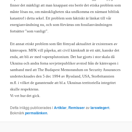
finner det märkligt att man knappast ens berör det etiska problem som
måste lösas nu, om mänskligheten ska undkomma en närmast biblisk
katastrof i detta sekel. Ett problem som faktiskt är länkat till vår
energianvändning nu, och som förvärras om fossilanvändningen
fortsätter ”som vanligt”.
Ett annat etiskt problem som fått förnyad aktualitet är existensen av
kärnvapen. MFK vill påpeka, att civil kärnkraft är ett sätt, kanske det
enda, att bli av med vapenplutonium. Det har gjorts i stor skala då
Ukraina och andra forna sovjetrepubliker avstod från de kärnvapen i
samband med att The Budapest Memorandum on Security Assurances
undertecknades den 5 dec 1994 av Ryssland, USA, Storbritannien
m.fl. i vilket de garanterade att bl.a. Ukrainas territoriella integritet
skulle respekteras.
Vi vet hur det gick.
Detta inlägg publicerades i
Artiklar
,
Remisser
av
larswiegert
.
Bokmärk
permalänken
.