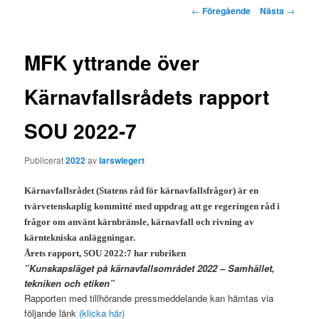
Inläggsnavigering
←
Föregående
Nästa
→
MFK yttrande över
Kärnavfallsrådets rapport
SOU 2022-7
Publicerat
2022
av
larswiegert
Kärnavfallsrådet (Statens råd för kärnavfallsfrågor) är en
tvärvetenskaplig kommitté med uppdrag att ge regeringen råd i
frågor om använt kärnbränsle, kärnavfall och rivning av
kärntekniska anläggningar.
Årets rapport, SOU 2022:7 har rubriken
”Kunskapsläget på kärnavfallsområdet 2022 – Samhället,
tekniken och etiken”
Rapporten med tillhörande pressmeddelande kan hämtas via
följande länk
(klicka här)