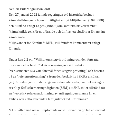
Av Carl Erik Magnusson, ordf.
Den 27 januari 2022 fattade regeringen två historiska beslut i
kärnavfallsfrågan och gav tillåtlighet enligt Miljöbalken (1998:808)
och tillstånd enligt Lagen (1984:3) om kärnteknisk verksamhet
(kärntekniklagen) för uppförande och drift av ett slutförvar för använt
kärnbränsle.
Miljövänner för Kärnkraft, MFK, vill framföra kommentarer enligt
följande:
Under kap 2.2 om ”Villkor om stegvis prövning och den fortsatta
processen efter beslut” skriver regeringen i sitt beslut att
”verksamheten ska vara föremål för en stegvis prövning” och baseras
på en ”referensutformning” såsom den beskrivits i SKB:s ansökan.
[2c]. Anledningen till det stegvisa förfarandet enligt kärntekniklagen
är enligt Strålsäkerhetsmyndigheten (SSM) att SKB söker tillstånd för
en ”teoretisk referensutformning av anläggningen snarare än en
faktisk och i alla avseenden färdigutvecklad utformning”.
MFK håller med om att uppförande av slutförvar i varje led är föremål