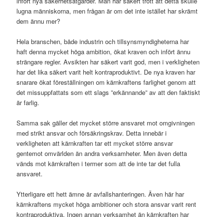
infört nya säkerhetsåtgärder. Man har säkert trott att detta skulle
lugna människorna, men frågan är om det inte istället har skrämt
dem ännu mer?
Hela branschen, både industrin och tillsynsmyndigheterna har
haft denna mycket höga ambition, ökat kraven och infört ännu
strängare regler. Avsikten har säkert varit god, men i verkligheten
har det lika säkert varit helt kontraproduktivt. De nya kraven har
snarare ökat föreställningen om kärnkraftens farlighet genom att
det missuppfattats som ett slags ”erkännande” av att den faktiskt
är farlig.
Samma sak gäller det mycket större ansvaret mot omgivningen
med strikt ansvar och försäkringskrav. Detta innebär i
verkligheten att kärnkraften tar ett mycket större ansvar
gentemot omvärlden än andra verksamheter. Men även detta
vänds mot kärnkraften i termer som att de inte tar det fulla
ansvaret.
Ytterligare ett hett ämne är avfallshanteringen. Även här har
kärnkraftens mycket höga ambitioner och stora ansvar varit rent
kontraproduktiva. Ingen annan verksamhet än kärnkraften har