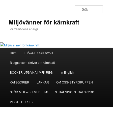
Hoppa
till
Sök
primärt
innehåll
Miljövänner för kärnkraft
För framtidens energi
Huvudmeny
Hem
FRÅGOR OCH SVAR
Bloggar som skriver om kärnkraft
BÖCKER UTGIVNA I MFK REGI
In English
KATEGORIER
LÄNKAR
OM OSS/ STYRGRUPPEN
STÖD MFK – BLI MEDLEM!
STRÅLNING, STRÅLSKYDD
VISSTE DU ATT?