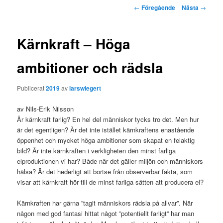
Inläggsnavigering
←
Föregående
Nästa
→
Kärnkraft – Höga
ambitioner och rädsla
Publicerat
2019
av
larswiegert
av Nils-Erik Nilsson
Är kärnkraft farlig? En hel del människor tycks tro det. Men hur
är det egentligen? Är det inte istället kärnkraftens enastående
öppenhet och mycket höga ambitioner som skapat en felaktig
bild? Är inte kärnkraften i verkligheten den minst farliga
elproduktionen vi har? Både när det gäller miljön och människors
hälsa? Är det hederligt att bortse från observerbar fakta, som
visar att kärnkraft hör till de minst farliga sätten att producera el?
Kärnkraften har gärna ”tagit människors rädsla på allvar”. När
någon med god fantasi hittat något ”potentiellt farligt” har man